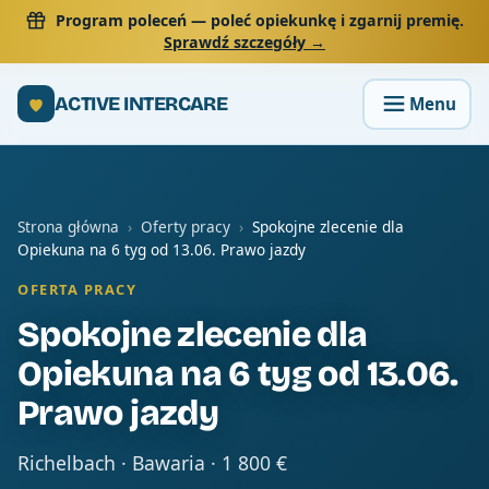
Program poleceń
— poleć opiekunkę i zgarnij premię.
Sprawdź szczegóły →
ACTIVE INTERCARE
Strona główna
›
Oferty pracy
›
Spokojne zlecenie dla
Opiekuna na 6 tyg od 13.06. Prawo jazdy
OFERTA PRACY
Spokojne zlecenie dla
Opiekuna na 6 tyg od 13.06.
Prawo jazdy
Richelbach · Bawaria · 1 800 €