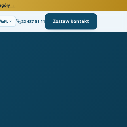
egóły →
Zostaw kontakt
22 487 51 11
A
PL
a