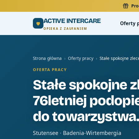
Pro
ACTIVE INTERCARE
Oferty 
OPIEKA Z ZAUFANIEM
Strona główna
›
Oferty pracy
›
Stałe spokojne zle
OFERTA PRACY
Stałe spokojne z
76letniej podopi
do towarzystwa.
Stutensee · Badenia-Wirtembergia