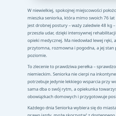
W niewielkiej, spokojnej miejscowości położ
mieszka seniorka, która mimo swoich 76 lat c
jest drobnej postury – waży zaledwie 48 kg –
przeszła udar, dzięki intensywnej rehabilitacj
opieki medycznej. Ma niedowład lewej ręki, a
przytomna, rozmowna i pogodna, a jej stan 
poziomie.
To zlecenie to prawdziwa perełka – sprawdzon
niemieckim. Seniorka nie cierpi na inkontyne
potrzebuje jedynie lekkiego wsparcia przy w
sama dba o swój rytm, a opiekunka towarzy
obowiązkach domowych i przygotowuje posił
Każdego dnia Seniorka wybiera się do miast
prawo jazdy, może skorzystać z dostępnego 