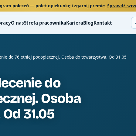
gram poleceń
— poleć opiekunkę i zgarnij premię.
Sprawdź szcz
pracy
O nas
Strefa pracownika
Kariera
Blog
Kontakt
cenie do 76letniej podopiecznej. Osoba do towarzystwa. Od 31.05
lecenie do
ecznej. Osoba
 Od 31.05