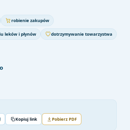
robienie zakupów
u leków i płynów
dotrzymywanie towarzystwa
o
l
Kopiuj link
Pobierz PDF