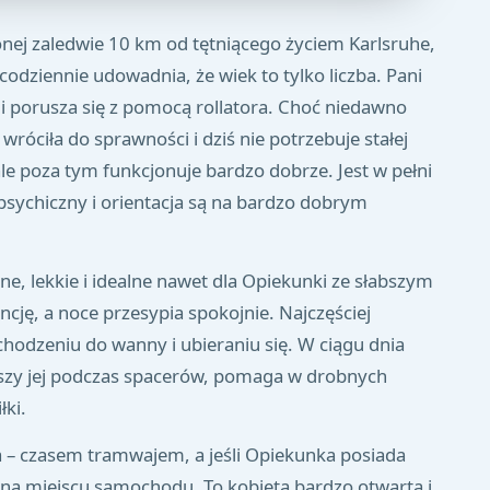
onej zaledwie 10 km od tętniącego życiem Karlsruhe,
odziennie udowadnia, że wiek to tylko liczba. Pani
 i porusza się z pomocą rollatora. Choć niedawno
i wróciła do sprawności i dziś nie potrzebuje stałej
le poza tym funkcjonuje bardzo dobrze. Jest w pełni
psychiczny i orientacja są na bardzo dobrym
e, lekkie i idealne nawet dla Opiekunki ze słabszym
ncję, a noce przesypia spokojnie. Najczęściej
chodzeniu do wanny i ubieraniu się. W ciągu dnia
szy jej podczas spacerów, pomaga w drobnych
ki.
a – czasem tramwajem, a jeśli Opiekunka posiada
na miejscu samochodu. To kobieta bardzo otwarta i