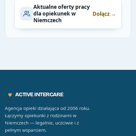
Aktualne oferty pracy
dla opiekunek w
Dołącz →
Niemczech
ACTIVE INTERCARE
Agencja opieki działająca od 2006 roku.
Łączymy opiekunki z rodzinami w
Niemczech — legalnie, uczciwie i z
pełnym wsparciem.