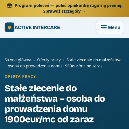
Program poleceń
— poleć opiekunkę i zgarnij premię.
Sprawdź szczegóły →
ACTIVE INTERCARE
Strona główna
›
Oferty pracy
›
Stałe zlecenie do małżeństwa
– osoba do prowadzenia domu 1900eur/mc od zaraz
OFERTA PRACY
Stałe zlecenie do
małżeństwa – osoba do
prowadzenia domu
1900eur/mc od zaraz