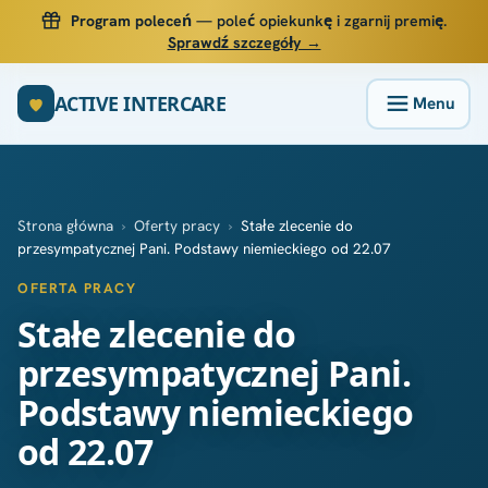
Program poleceń
— poleć opiekunkę i zgarnij premię.
Sprawdź szczegóły →
ACTIVE INTERCARE
Strona główna
›
Oferty pracy
›
Stałe zlecenie do
przesympatycznej Pani. Podstawy niemieckiego od 22.07
OFERTA PRACY
Stałe zlecenie do
przesympatycznej Pani.
Podstawy niemieckiego
od 22.07