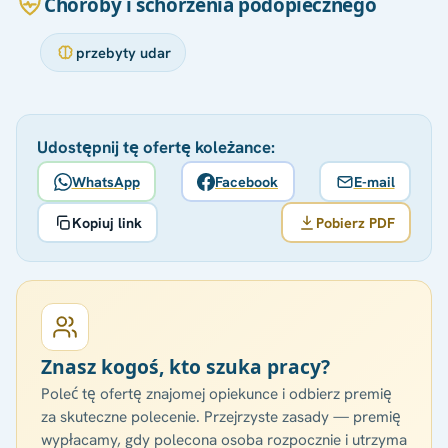
Choroby i schorzenia podopiecznego
przebyty udar
Udostępnij tę ofertę koleżance:
WhatsApp
Facebook
E-mail
Kopiuj link
Pobierz PDF
Znasz kogoś, kto szuka pracy?
Poleć tę ofertę znajomej opiekunce i odbierz premię
za skuteczne polecenie. Przejrzyste zasady — premię
wypłacamy, gdy polecona osoba rozpocznie i utrzyma