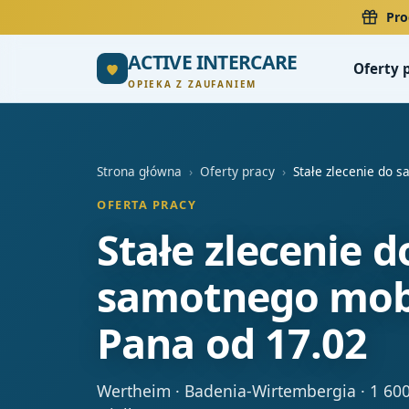
Pro
ACTIVE INTERCARE
Oferty 
OPIEKA Z ZAUFANIEM
Strona główna
›
Oferty pracy
›
Stałe zlecenie do 
OFERTA PRACY
Stałe zlecenie d
samotnego mob
Pana od 17.02
Wertheim · Badenia-Wirtembergia · 1 600