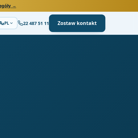
egóły →
Zostaw kontakt
A
22 487 51 11
PL
a