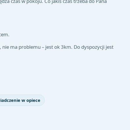
ędza czas w pokoju. Co jakiś czas trzeba do Pana
etem.
ć, nie ma problemu – jest ok 3km. Do dyspozycji jest
iadczenie w opiece