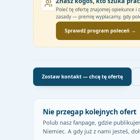
Znasz kogoś, kto szuka pra
Poleć tę ofertę znajomej opiekunce i 
zasady — premię wypłacamy, gdy pole
Sprawdź program poleceń →
Zostaw kontakt — chcę tę ofertę
Nie przegap kolejnych ofert
Polub nasz fanpage, gdzie publikuje
Niemiec. A gdy już z nami jesteś, do