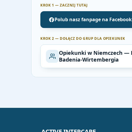
KROK 1 — ZACZNIJ TUTAJ
Polub nasz fanpage na Faceboo
KROK 2 — DOŁĄCZ DO GRUP DLA OPIEKUNEK
Opiekunki w Niemczech — B
Badenia-Wirtembergia
ACTIVE INTERCARE