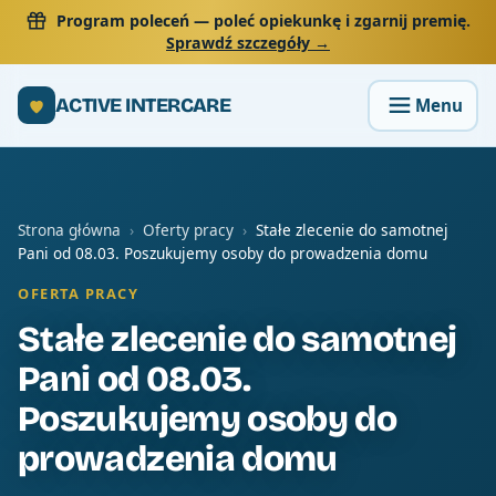
Program poleceń
— poleć opiekunkę i zgarnij premię.
Sprawdź szczegóły →
ACTIVE INTERCARE
Strona główna
›
Oferty pracy
›
Stałe zlecenie do samotnej
Pani od 08.03. Poszukujemy osoby do prowadzenia domu
OFERTA PRACY
Stałe zlecenie do samotnej
Pani od 08.03.
Poszukujemy osoby do
prowadzenia domu