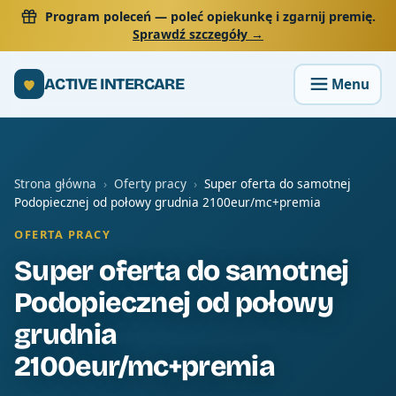
Program poleceń
— poleć opiekunkę i zgarnij premię.
Sprawdź szczegóły →
ACTIVE INTERCARE
Strona główna
›
Oferty pracy
›
Super oferta do samotnej
Podopiecznej od połowy grudnia 2100eur/mc+premia
OFERTA PRACY
Super oferta do samotnej
Podopiecznej od połowy
grudnia
2100eur/mc+premia