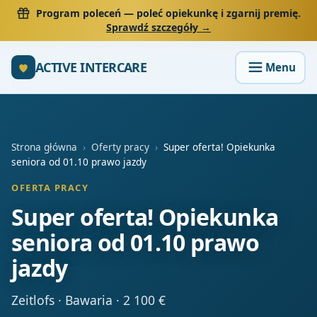
Program poleceń
— poleć opiekunkę i zgarnij premię.
Sprawdź szczegóły →
ACTIVE INTERCARE
Strona główna
›
Oferty pracy
›
Super oferta! Opiekunka
seniora od 01.10 prawo jazdy
OFERTA PRACY
Super oferta! Opiekunka
seniora od 01.10 prawo
jazdy
Zeitlofs · Bawaria · 2 100 €