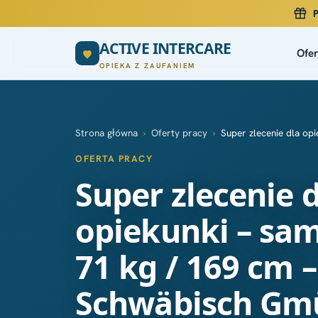
P
ACTIVE INTERCARE
Ofer
OPIEKA Z ZAUFANIEM
Strona główna
›
Oferty pracy
›
Super zlecenie dla op
OFERTA PRACY
Super zlecenie 
opiekunki – sa
71 kg / 169 cm 
Schwäbisch Gm