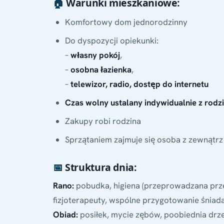
🏠
Warunki mieszkaniowe:
Komfortowy dom jednorodzinny
Do dyspozycji opiekunki:
–
własny pokój
,
–
osobna łazienka
,
–
telewizor, radio, dostęp do internetu
Czas wolny ustalany indywidualnie z rodz
Zakupy robi rodzina
Sprzątaniem zajmuje się osoba z zewnątrz
📅
Struktura dnia:
Rano:
pobudka, higiena (przeprowadzana przez
fizjoterapeuty, wspólne przygotowanie śniad
Obiad:
posiłek, mycie zębów, poobiednia dr