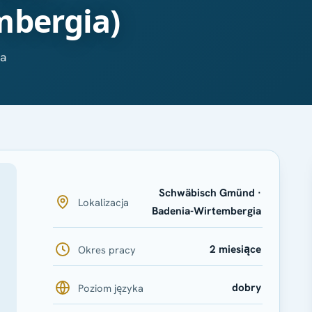
mbergia)
ia
Schwäbisch Gmünd ·
Lokalizacja
Badenia-Wirtembergia
2 miesiące
Okres pracy
dobry
Poziom języka