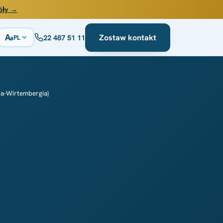
óły →
A
Zostaw kontakt
22 487 51 11
PL
a
ia-Wirtembergia)