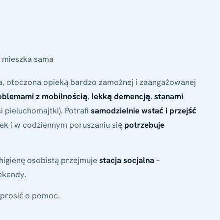
 mieszka sama
a, otoczona opieką bardzo zamożnej i zaangażowanej
oblemami z mobilnością
,
lekką demencją
,
stanami
i pieluchomajtki). Potrafi
samodzielnie wstać i przejść
zek i w codziennym poruszaniu się
potrzebuje
 higienę osobistą przejmuje
stacja socjalna
–
ekendy.
oprosić o pomoc.