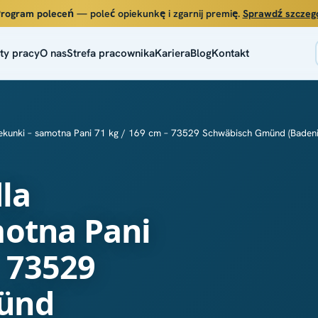
rogram poleceń
— poleć opiekunkę i zgarnij premię.
Sprawdź szczeg
ty pracy
O nas
Strefa pracownika
Kariera
Blog
Kontakt
iekunki – samotna Pani 71 kg / 169 cm – 73529 Schwäbisch Gmünd (Baden
dla
motna Pani
– 73529
ünd