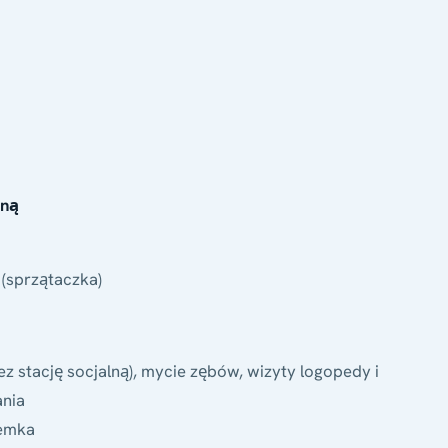
iną
 (sprzątaczka)
 stację socjalną), mycie zębów, wizyty logopedy i
ania
zemka