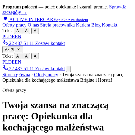
Program poleceń
— poleć opiekunkę i zgarnij premię.
Sprawdź
szczegóły →
ACTIVE INTERCARE
opieka z zaufaniem
Oferty pracy
O nas
Strefa pracownika
Kariera
Blog
Kontakt
Tekst
A
A
A
PL
DE
EN
22 487 51 11
Zostaw kontakt
A
PL
a
Tekst
A
A
A
PL
DE
EN
22 487 51 11
Zostaw kontakt
Strona główna
›
Oferty pracy
›
Twoja szansa na znaczącą pracę:
Opiekunka dla kochającego małżeństwa Brigitte i Horsta!
Oferta pracy
Twoja szansa na znaczącą
pracę: Opiekunka dla
kochającego małżeństwa