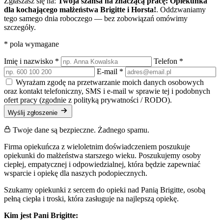
Zgłaszasz się na:
Twoja szansa na znaczącą pracę: Opiekunka
dla kochającego małżeństwa Brigitte i Horsta!
. Oddzwaniamy
tego samego dnia roboczego — bez zobowiązań omówimy
szczegóły.
*
pola wymagane
Imię i nazwisko
*
Telefon
*
E-mail
*
Wyrażam zgodę na przetwarzanie moich danych osobowych
oraz kontakt telefoniczny, SMS i e-mail w sprawie tej i podobnych
ofert pracy (zgodnie z polityką prywatności / RODO).
Wyślij zgłoszenie
Twoje dane są bezpieczne. Żadnego spamu.
Firma opiekuńcza z wieloletnim doświadczeniem poszukuje
opiekunki do małżeństwa starszego wieku. Poszukujemy osoby
ciepłej, empatycznej i odpowiedzialnej, która będzie zapewniać
wsparcie i opiekę dla naszych podopiecznych.
Szukamy opiekunki z sercem do opieki nad Panią Brigitte, osobą
pełną ciepła i troski, która zasługuje na najlepszą opiekę.
Kim jest Pani Brigitte: