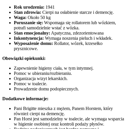
Rok urodzenia:
1941
Stan zdrowia:
Cierpi na osłabienie starcze i demencję.
Waga:
Około 50 kg
Poruszanie się:
Wspomaga się rollatorem lub wózkiem,
potrafi samodzielnie wstać z wózka.
Stan emocjonalny:
Apatyczna, zdezorientowana
Inkontynencja:
Wymaga noszenia pieluch i wkładek.
Wyposażenie domu:
Rollator, wózek, krzesełko
prysznicowe.
Obowiązki opiekunki:
Zapewnienie higieny ciała, w tym intymnej.
Pomoc w ubieraniu/rozbieraniu.
Organizacja wizyt lekarskich.
Pomoc w toalecie.
Prowadzenie domu podopiecznych.
Dodatkowe informacje:
Pani Brigitte mieszka z mężem, Panem Horstem, który
również cierpi na demencję.
Pan Horst jest samodzielny w toalecie, ale wymaga wsparcia
w higienie osobistej oraz kontroli podaży płynów.