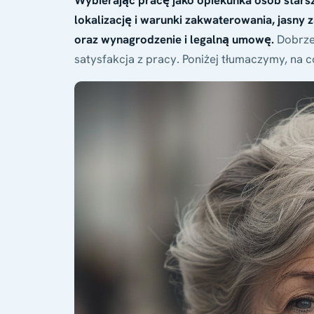
Wybierając pracę jako opiekunka osób stars
lokalizację i warunki zakwaterowania, jasny
oraz wynagrodzenie i legalną umowę.
Dobrze 
satysfakcja z pracy. Poniżej tłumaczymy, na 