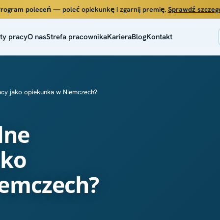
rogram poleceń
— poleć opiekunkę i zgarnij premię.
Sprawdź szczeg
ty pracy
O nas
Strefa pracownika
Kariera
Blog
Kontakt
acy jako opiekunka w Niemczech?
lne
ako
iemczech?