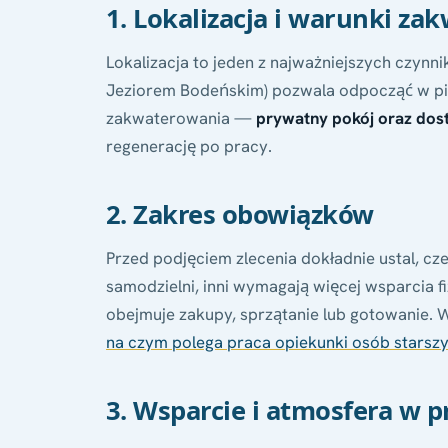
1. Lokalizacja i warunki z
Lokalizacja to jeden z najważniejszych czynni
Jeziorem Bodeńskim) pozwala odpocząć w pię
zakwaterowania —
prywatny pokój oraz dostę
regenerację po pracy.
2. Zakres obowiązków
Przed podjęciem zlecenia dokładnie ustal, cz
samodzielni, inni wymagają więcej wsparcia f
obejmuje zakupy, sprzątanie lub gotowanie. 
na czym polega praca opiekunki osób starsz
3. Wsparcie i atmosfera w p