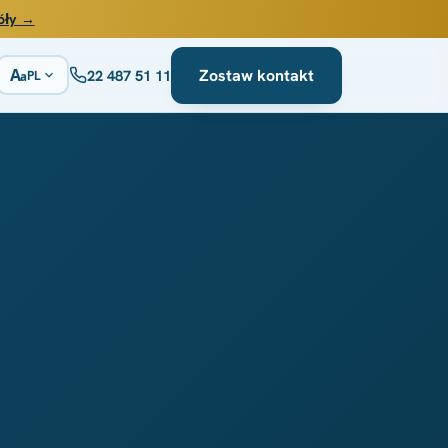
óły →
A
Zostaw kontakt
22 487 51 11
PL
a