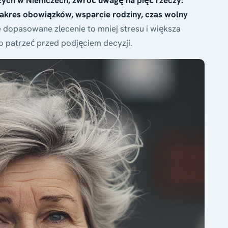
zych w Niemczech, zwróć uwagę na pięć rzeczy:
 zakres obowiązków, wsparcie rodziny, czas wolny
dopasowane zlecenie to mniej stresu i większa
co patrzeć przed podjęciem decyzji.