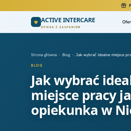
P
ACTIVE INTERCARE
Ofer
OPIEKA Z ZAUFANIEM
Strona główna
›
Blog
›
Jak wybrać idealne miejsce pr
BLOG
Jak wybrać idea
miejsce pracy j
opiekunka w N