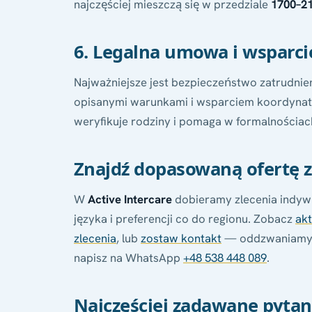
najczęściej mieszczą się w przedziale
1700–21
6. Legalna umowa i wsparci
Najważniejsze jest bezpieczeństwo zatrudnien
opisanymi warunkami i wsparciem koordynato
weryfikuje rodziny i pomaga w formalnościa
Znajdź dopasowaną ofertę z
W
Active Intercare
dobieramy zlecenia indyw
języka i preferencji co do regionu. Zobacz
akt
zlecenia
, lub
zostaw kontakt
— oddzwaniamy 
napisz na WhatsApp
+48 538 448 089
.
Najczęściej zadawane pytan