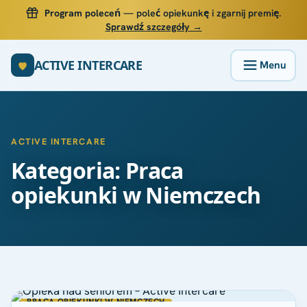
Program poleceń
— poleć opiekunkę i zgarnij premię.
Sprawdź szczegóły →
ACTIVE INTERCARE
ACTIVE INTERCARE
Kategoria: Praca
opiekunki w Niemczech
PRACA OPIEKUNKI W NIEMCZECH