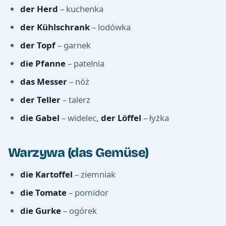
der Herd
– kuchenka
der Kühlschrank
– lodówka
der Topf
– garnek
die Pfanne
– patelnia
das Messer
– nóż
der Teller
– talerz
die Gabel
– widelec,
der Löffel
– łyżka
Warzywa (das Gemüse)
die Kartoffel
– ziemniak
die Tomate
– pomidor
die Gurke
– ogórek