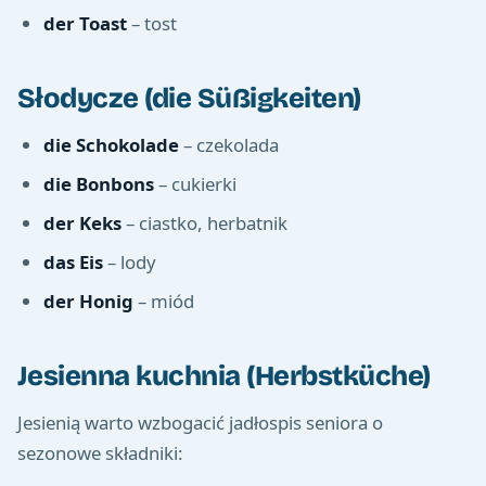
der Toast
– tost
Słodycze (die Süßigkeiten)
die Schokolade
– czekolada
die Bonbons
– cukierki
der Keks
– ciastko, herbatnik
das Eis
– lody
der Honig
– miód
Jesienna kuchnia (Herbstküche)
Jesienią warto wzbogacić jadłospis seniora o
sezonowe składniki: