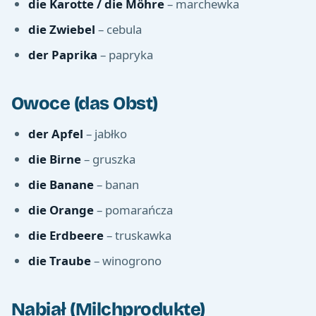
die Karotte / die Möhre
– marchewka
die Zwiebel
– cebula
der Paprika
– papryka
Owoce (das Obst)
der Apfel
– jabłko
die Birne
– gruszka
die Banane
– banan
die Orange
– pomarańcza
die Erdbeere
– truskawka
die Traube
– winogrono
Nabiał (Milchprodukte)