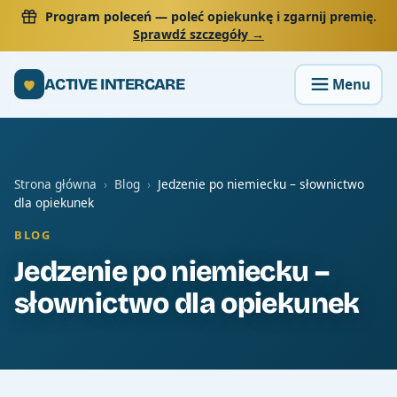
Program poleceń
— poleć opiekunkę i zgarnij premię.
Sprawdź szczegóły →
ACTIVE INTERCARE
Strona główna
›
Blog
›
Jedzenie po niemiecku – słownictwo
dla opiekunek
BLOG
Jedzenie po niemiecku –
słownictwo dla opiekunek