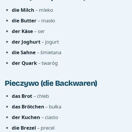
die Milch
– mleko
die Butter
– masło
der Käse
– ser
der Joghurt
– jogurt
die Sahne
– śmietana
der Quark
– twaróg
Pieczywo (die Backwaren)
das Brot
– chleb
das Brötchen
– bułka
der Kuchen
– ciasto
die Brezel
– precel