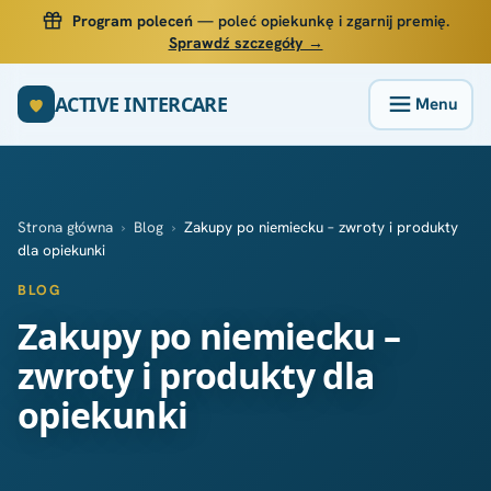
Program poleceń
— poleć opiekunkę i zgarnij premię.
Sprawdź szczegóły →
ACTIVE INTERCARE
Strona główna
›
Blog
›
Zakupy po niemiecku – zwroty i produkty
dla opiekunki
BLOG
Zakupy po niemiecku –
zwroty i produkty dla
opiekunki