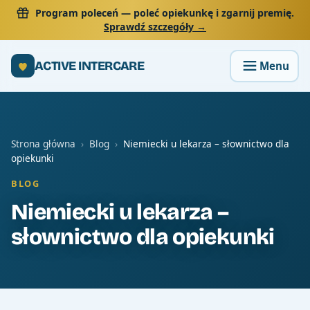
Program poleceń
— poleć opiekunkę i zgarnij premię.
Sprawdź szczegóły →
ACTIVE INTERCARE
Strona główna
›
Blog
›
Niemiecki u lekarza – słownictwo dla
opiekunki
BLOG
Niemiecki u lekarza –
słownictwo dla opiekunki