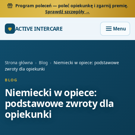
Program poleceń
— poleć opiekunkę i zgarnij premię.
Sprawdź szczegóły →
ACTIVE INTERCARE
Strona główna
›
Blog
›
Niemiecki w opiece: podstawowe
zwroty dla opiekunki
BLOG
Niemiecki w opiece:
podstawowe zwroty dla
opiekunki