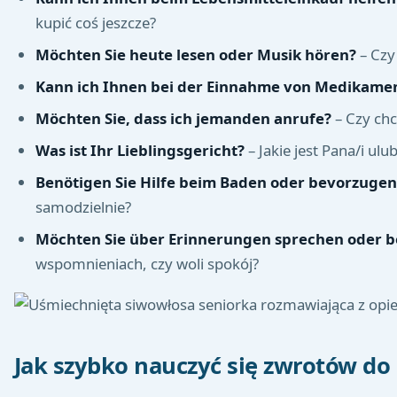
kupić coś jeszcze?
Möchten Sie heute lesen oder Musik hören?
– Czy
Kann ich Ihnen bei der Einnahme von Medikame
Möchten Sie, dass ich jemanden anrufe?
– Czy chc
Was ist Ihr Lieblingsgericht?
– Jakie jest Pana/i ulu
Benötigen Sie Hilfe beim Baden oder bevorzugen S
samodzielnie?
Möchten Sie über Erinnerungen sprechen oder b
wspomnieniach, czy woli spokój?
Jak szybko nauczyć się zwrotów do 