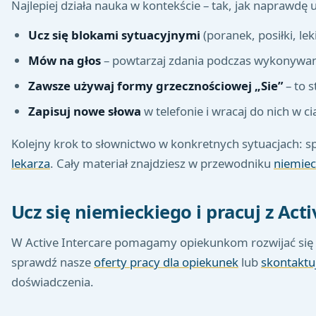
Najlepiej działa nauka w kontekście – tak, jak naprawdę
Ucz się blokami sytuacyjnymi
(poranek, posiłki, le
Mów na głos
– powtarzaj zdania podczas wykonywan
Zawsze używaj formy grzecznościowej „Sie”
– to 
Zapisuj nowe słowa
w telefonie i wracaj do nich w ci
Kolejny krok to słownictwo w konkretnych sytuacjach: 
lekarza
. Cały materiał znajdziesz w przewodniku
niemiec
Ucz się niemieckiego i pracuj z Acti
W Active Intercare pomagamy opiekunkom rozwijać się z
sprawdź nasze
oferty pracy dla opiekunek
lub
skontaktuj
doświadczenia.