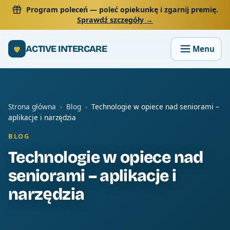
Program poleceń
— poleć opiekunkę i zgarnij premię.
Sprawdź szczegóły →
ACTIVE INTERCARE
Strona główna
›
Blog
›
Technologie w opiece nad seniorami –
aplikacje i narzędzia
BLOG
Technologie w opiece nad
seniorami – aplikacje i
narzędzia