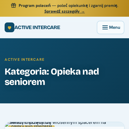
Program poleceń
— poleć opiekunkę i zgarnij premię.
Sprawdź szczegóły →
ACTIVE INTERCARE
ACTIVE INTERCARE
Kategoria: Opieka nad
seniorem
OPIEKA NAD SENIOREM