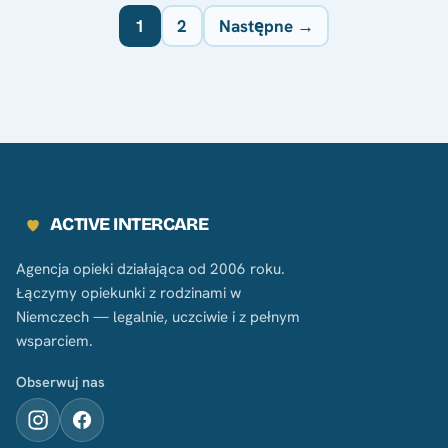
Nawigacja po wpisach bloga
1
2
Następne →
ACTIVE INTERCARE
Agencja opieki działająca od 2006 roku.
Łączymy opiekunki z rodzinami w
Niemczech — legalnie, uczciwie i z pełnym
wsparciem.
Obserwuj nas