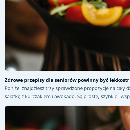
Zdrowe przepisy dla seniorów powinny być lekkostra
Poniżej znajdziesz trzy sprawdzone propozycje na cały 
sałatkę z kurczakiem i awokado. Są proste, szybkie i wsp