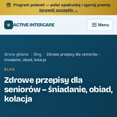
Program poleceń
— poleć opiekunkę i zgarnij premię.
Sprawdź szczegóły →
ACTIVE INTERCARE
Strona główna
›
Blog
›
Zdrowe przepisy dla seniorów –
śniadanie, obiad, kolacja
BLOG
Zdrowe przepisy dla
seniorów – śniadanie, obiad,
kolacja