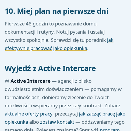
10. Miej plan na pierwsze dni
Pierwsze 48 godzin to poznawanie domu,
dokumentacji i rutyny. Notuj pytania i ustalaj
wszystko spokojnie. Sprawdzi się tu poradnik
jak
efektywnie pracować jako opiekunka
.
Wyjedź z Active Intercare
W
Active Intercare
— agencji z blisko
dwudziestoletnim doświadczeniem — pomagamy w
formalnościach, dobieramy zlecenie do Twoich
możliwości i wspieramy przez cały kontrakt. Zobacz
aktualne oferty pracy
, przeczytaj
jak zacząć pracę jako
opiekunka
albo
zostaw kontakt
— oddzwaniamy tego
samego dnia. Polecasz znajomą? Sprawdź
program