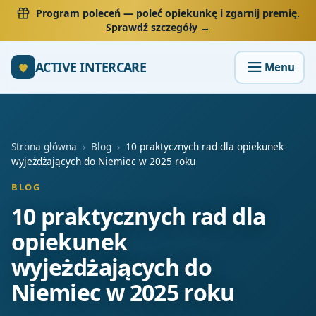
Program poleceń
— poleć opiekunkę i zgarnij premię.
Sprawdź szczegóły →
ACTIVE INTERCARE
Strona główna
›
Blog
›
10 praktycznych rad dla opiekunek
wyjeżdżających do Niemiec w 2025 roku
BLOG
10 praktycznych rad dla
opiekunek
wyjeżdżających do
Niemiec w 2025 roku