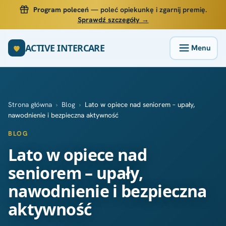
Program poleceń
— poleć opiekunkę i zgarnij premię.
Sprawdź szczegóły →
ACTIVE INTERCARE
Strona główna
›
Blog
›
Lato w opiece nad seniorem – upały,
nawodnienie i bezpieczna aktywność
BLOG
Lato w opiece nad
seniorem – upały,
nawodnienie i bezpieczna
aktywność