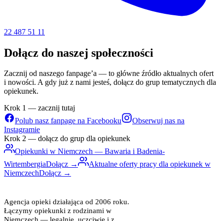
22 487 51 11
Dołącz do naszej społeczności
Zacznij od naszego fanpage’a — to główne źródło aktualnych ofert
i nowości. A gdy już z nami jesteś, dołącz do grup tematycznych dla
opiekunek.
Krok 1 — zacznij tutaj
Polub nasz fanpage na Facebooku
Obserwuj nas na
Instagramie
Krok 2 — dołącz do grup dla opiekunek
Opiekunki w Niemczech — Bawaria i Badenia-
Wirtembergia
Dołącz →
Aktualne oferty pracy dla opiekunek w
Niemczech
Dołącz →
ACTIVE INTERCARE
opieka z zaufaniem
Agencja opieki działająca od 2006 roku.
Łączymy opiekunki z rodzinami w
Niemczech — legalnie, uczciwie i z