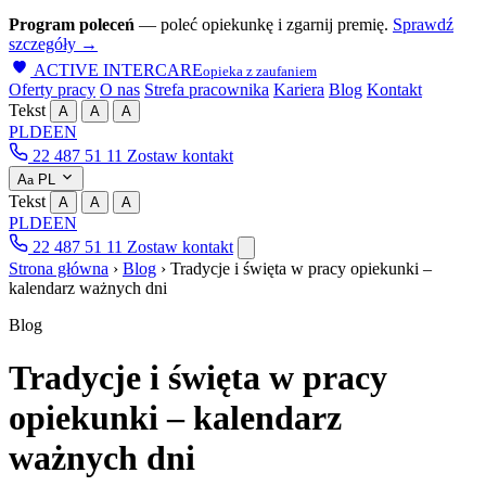
Program poleceń
— poleć opiekunkę i zgarnij premię.
Sprawdź
szczegóły →
ACTIVE INTERCARE
opieka z zaufaniem
Oferty pracy
O nas
Strefa pracownika
Kariera
Blog
Kontakt
Tekst
A
A
A
PL
DE
EN
22 487 51 11
Zostaw kontakt
A
PL
a
Tekst
A
A
A
PL
DE
EN
22 487 51 11
Zostaw kontakt
Strona główna
›
Blog
›
Tradycje i święta w pracy opiekunki –
kalendarz ważnych dni
Blog
Tradycje i święta w pracy
opiekunki – kalendarz
ważnych dni