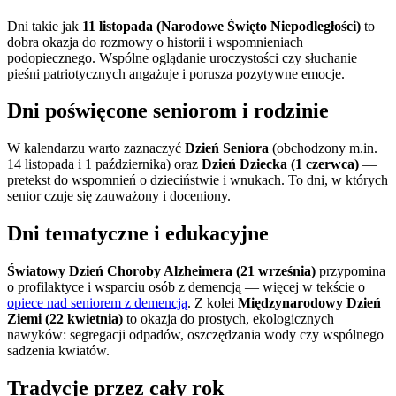
Dni takie jak
11 listopada (Narodowe Święto Niepodległości)
to
dobra okazja do rozmowy o historii i wspomnieniach
podopiecznego. Wspólne oglądanie uroczystości czy słuchanie
pieśni patriotycznych angażuje i porusza pozytywne emocje.
Dni poświęcone seniorom i rodzinie
W kalendarzu warto zaznaczyć
Dzień Seniora
(obchodzony m.in.
14 listopada i 1 października) oraz
Dzień Dziecka (1 czerwca)
—
pretekst do wspomnień o dzieciństwie i wnukach. To dni, w których
senior czuje się zauważony i doceniony.
Dni tematyczne i edukacyjne
Światowy Dzień Choroby Alzheimera (21 września)
przypomina
o profilaktyce i wsparciu osób z demencją — więcej w tekście o
opiece nad seniorem z demencją
. Z kolei
Międzynarodowy Dzień
Ziemi (22 kwietnia)
to okazja do prostych, ekologicznych
nawyków: segregacji odpadów, oszczędzania wody czy wspólnego
sadzenia kwiatów.
Tradycje przez cały rok