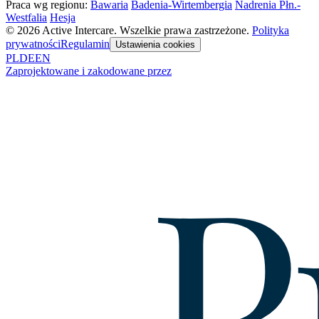
Praca wg regionu:
Bawaria
Badenia-Wirtembergia
Nadrenia Płn.-
Westfalia
Hesja
© 2026 Active Intercare. Wszelkie prawa zastrzeżone.
Polityka
prywatności
Regulamin
Ustawienia cookies
PL
DE
EN
Zaprojektowane i zakodowane przez